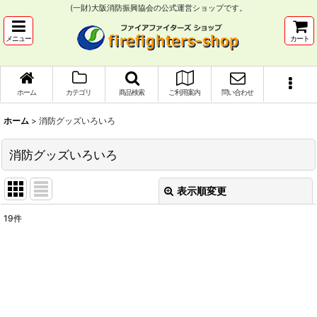
(一財)大阪消防振興協会の公式運営ショップです。
メニュー
カート
ホーム
カテゴリ
商品検索
ご利用案内
問い合わせ
ホーム
>
消防グッズいろいろ
消防グッズいろいろ
表示順変更
閉じる
19
件
表示数
:
並び順
:
絞り込む