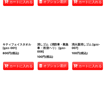
オプション選択
カートに入れる
カートに入れる
キティフェイスタオル
消しゴム（消防車・救急
消火器消しゴム
[
gzz-
[
gzz-001
]
車・消 防ヘリ）
[
gzz-
007
]
008
]
800
円
(税込)
100
円
(税込)
100
円
(税込)
オプション選択
カートに入れる
カートに入れる