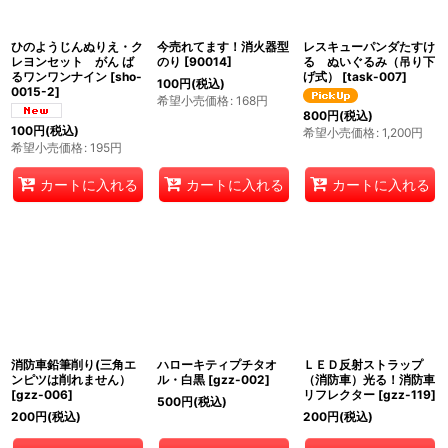
ひのようじんぬりえ・ク
今売れてます！消火器型
レスキューパンダたすけ
レヨンセット がん ば
のり
[
90014
]
る ぬいぐるみ（吊り下
るワンワンナイン
[
sho-
げ式）
[
task-007
]
100
円
(税込)
0015-2
]
希望小売価格
:
168
円
800
円
(税込)
100
円
(税込)
希望小売価格
:
1,200
円
希望小売価格
:
195
円
カートに入れる
カートに入れる
カートに入れる
消防車鉛筆削り(三角エ
ハローキティプチタオ
ＬＥＤ反射ストラップ
ンピツは削れません）
ル・白黒
[
gzz-002
]
（消防車）光る！消防車
[
gzz-006
]
リフレクター
[
gzz-119
]
500
円
(税込)
200
円
(税込)
200
円
(税込)