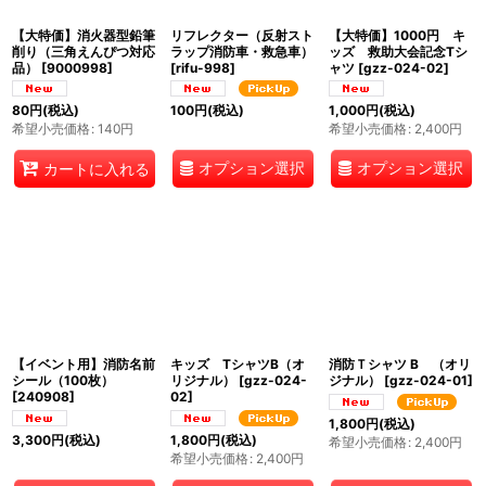
【大特価】消火器型鉛筆
リフレクター（反射スト
【大特価】1000円 キ
削り（三角えんぴつ対応
ラップ消防車・救急車）
ッズ 救助大会記念Tシ
品）
[
9000998
]
[
rifu-998
]
ャツ
[
gzz-024-02
]
80
円
(税込)
100
円
(税込)
1,000
円
(税込)
希望小売価格
:
140
円
希望小売価格
:
2,400
円
オプション選択
オプション選択
カートに入れる
【イベント用】消防名前
キッズ TシャツB（オ
消防Ｔシャツ B （オリ
シール（100枚）
リジナル）
[
gzz-024-
ジナル）
[
gzz-024-01
]
[
240908
]
02
]
1,800
円
(税込)
3,300
円
(税込)
1,800
円
(税込)
希望小売価格
:
2,400
円
希望小売価格
:
2,400
円