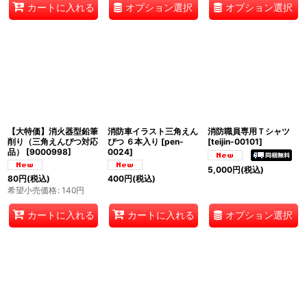
オプション選択
オプション選択
カートに入れる
【大特価】消火器型鉛筆
消防車イラスト三角えん
消防職員専用Ｔシャツ
削り（三角えんぴつ対応
ぴつ ６本入り
[
pen-
[
teijin-00101
]
品）
[
9000998
]
0024
]
5,000
円
(税込)
80
円
(税込)
400
円
(税込)
希望小売価格
:
140
円
オプション選択
カートに入れる
カートに入れる