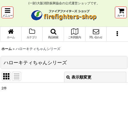
(一財)大阪消防振興協会の公式運営ショップです。
メニュー
カート
ホーム
カテゴリ
商品検索
ご利用案内
問い合わせ
ホーム
>
ハローキティちゃんシリーズ
ハローキティちゃんシリーズ
表示順変更
閉じる
2
件
表示数
:
並び順
:
絞り込む