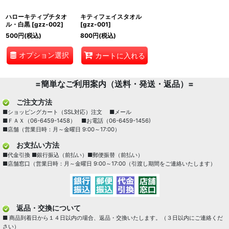
ハローキティプチタオ
キティフェイスタオル
ル・白黒
[
gzz-002
]
[
gzz-001
]
500
円
(税込)
800
円
(税込)
オプション選択
カートに入れる
=簡単なご利用案内（送料・発送・返品）=
ご注文方法
■ショッピングカート（SSL対応）注文 ■メール
■ＦＡＸ（06-6459-1458） ■お電話（06-6459-1456)
■店舗（営業日時：月～金曜日 9:00～17:00）
お支払い方法
■代金引換 ■銀行振込（前払い）■郵便振替（前払い）
■店舗窓口（営業日時：月～金曜日 9:00～17:00（引渡し期間をご連絡いたします）
返品・交換について
■ 商品到着日から１４日以内の場合、返品・交換いたします。（３日以内にご連絡くだ
さい）