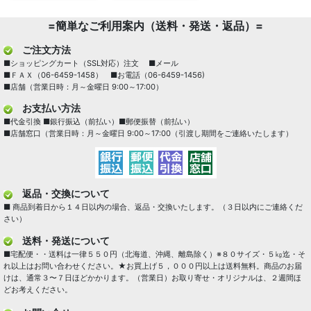
=簡単なご利用案内（送料・発送・返品）=
ご注文方法
■ショッピングカート（SSL対応）注文 ■メール
■ＦＡＸ（06-6459-1458） ■お電話（06-6459-1456)
■店舗（営業日時：月～金曜日 9:00～17:00）
お支払い方法
■代金引換 ■銀行振込（前払い）■郵便振替（前払い）
■店舗窓口（営業日時：月～金曜日 9:00～17:00（引渡し期間をご連絡いたします）
返品・交換について
■ 商品到着日から１４日以内の場合、返品・交換いたします。（３日以内にご連絡くだ
さい）
送料・発送について
■宅配便・・送料は一律５５０円（北海道、沖縄、離島除く）※８０サイズ・５㎏迄・そ
れ以上はお問い合わせください。★お買上げ５，０００円以上は送料無料。商品のお届
けは、通常３〜７日ほどかかります。（営業日）お取り寄せ・オリジナルは、２週間ほ
どお考えください。