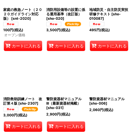
家庭の救急ノート（２０
消防用設備等の設置に係
地域防災・自主防災実技
２０ガイドライン対応
る運用基準（改訂版）
研修テキスト
[
sho-
版）
[
snt-2020
]
[
sho-020
]
010087
]
100
円
(税込)
3,500
円
(税込)
495
円
(税込)
オープン価格
カートに入れる
カートに入れる
カートに入れる
消防救助訓練ノート 改
警防資器材マニュアル
警防資器材マニュアル
訂第４版
[
sho-2307
]
III（最新資器材掲載）
[
sho-006
]
[
sho-031
]
2,060
円
(税込)
2,900
円
(税込)
3,000
円
(税込)
カートに入れる
カートに入れる