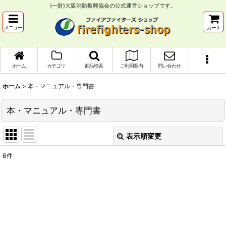
(一財)大阪消防振興協会の公式運営ショップです。
メニュー
カート
ホーム
カテゴリ
商品検索
ご利用案内
問い合わせ
ホーム
>
本・マニュアル・専門書
本・マニュアル・専門書
表示順変更
閉じる
6
件
表示数
:
並び順
:
絞り込む