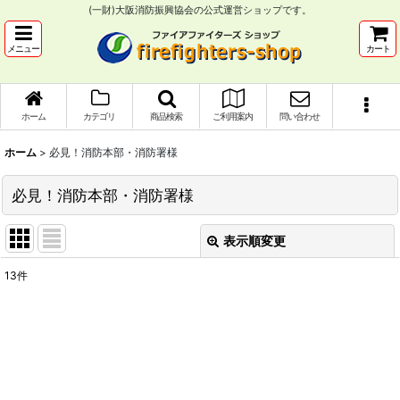
(一財)大阪消防振興協会の公式運営ショップです。
メニュー
カート
ホーム
カテゴリ
商品検索
ご利用案内
問い合わせ
ホーム
>
必見！消防本部・消防署様
必見！消防本部・消防署様
表示順変更
閉じる
13
件
表示数
:
並び順
:
絞り込む