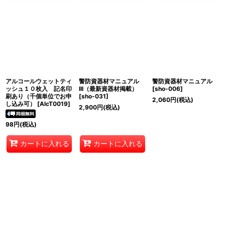
アルコールウェットティ
警防資器材マニュアル
警防資器材マニュアル
ッシュ１０枚入 記名印
III（最新資器材掲載）
[
sho-006
]
刷あり（千個単位でお申
[
sho-031
]
2,060
円
(税込)
し込み可）
[
AlcT0019
]
2,900
円
(税込)
98
円
(税込)
カートに入れる
カートに入れる