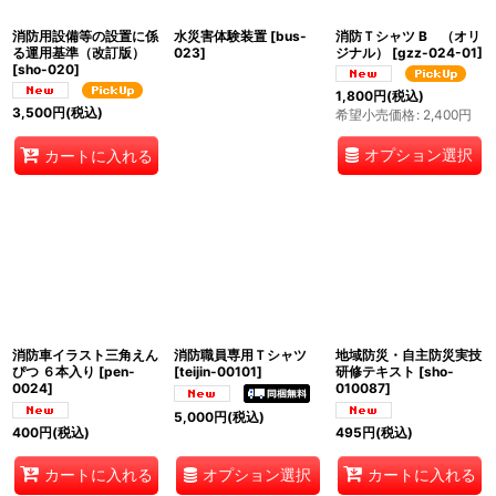
消防用設備等の設置に係
水災害体験装置
[
bus-
消防Ｔシャツ B （オリ
る運用基準（改訂版）
023
]
ジナル）
[
gzz-024-01
]
[
sho-020
]
1,800
円
(税込)
3,500
円
(税込)
希望小売価格
:
2,400
円
オプション選択
カートに入れる
消防車イラスト三角えん
消防職員専用Ｔシャツ
地域防災・自主防災実技
ぴつ ６本入り
[
pen-
[
teijin-00101
]
研修テキスト
[
sho-
0024
]
010087
]
5,000
円
(税込)
400
円
(税込)
495
円
(税込)
オプション選択
カートに入れる
カートに入れる