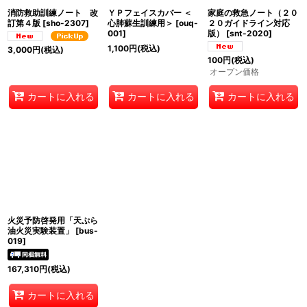
消防救助訓練ノート 改
ＹＰフェイスカバー ＜
家庭の救急ノート（２０
訂第４版
[
sho-2307
]
心肺蘇生訓練用＞
[
ouq-
２０ガイドライン対応
001
]
版）
[
snt-2020
]
1,100
円
(税込)
3,000
円
(税込)
100
円
(税込)
オープン価格
カートに入れる
カートに入れる
カートに入れる
火災予防啓発用「天ぷら
油火災実験装置」
[
bus-
019
]
167,310
円
(税込)
カートに入れる