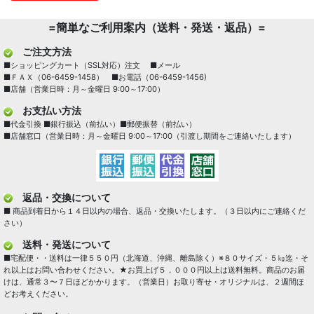
=簡単なご利用案内（送料・発送・返品）=
ご注文方法
■ショッピングカート（SSL対応）注文 ■メール
■ＦＡＸ（06-6459-1458） ■お電話（06-6459-1456)
■店舗（営業日時：月～金曜日 9:00～17:00）
お支払い方法
■代金引換 ■銀行振込（前払い）■郵便振替（前払い）
■店舗窓口（営業日時：月～金曜日 9:00～17:00（引渡し期間をご連絡いたします）
返品・交換について
■ 商品到着日から１４日以内の場合、返品・交換いたします。（３日以内にご連絡くだ
さい）
送料・発送について
■宅配便・・送料は一律５５０円（北海道、沖縄、離島除く）※８０サイズ・５㎏迄・そ
れ以上はお問い合わせください。★お買上げ５，０００円以上は送料無料。商品のお届
けは、通常３〜７日ほどかかります。（営業日）お取り寄せ・オリジナルは、２週間ほ
どお考えください。