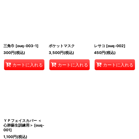
並び順
:
絞り込む
三角巾
[
ouq-003-1
]
ポケットマスク
レサコ
[
ouq-002
]
300
円
(税込)
3,500
円
(税込)
450
円
(税込)
カートに入れる
カートに入れる
カートに入れる
ＹＰフェイスカバー ＜
心肺蘇生訓練用＞
[
ouq-
001
]
1,100
円
(税込)