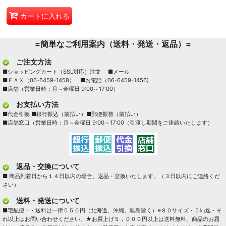
カートに入れる
=簡単なご利用案内（送料・発送・返品）=
ご注文方法
■ショッピングカート（SSL対応）注文 ■メール
■ＦＡＸ（06-6459-1458） ■お電話（06-6459-1456)
■店舗（営業日時：月～金曜日 9:00～17:00）
お支払い方法
■代金引換 ■銀行振込（前払い）■郵便振替（前払い）
■店舗窓口（営業日時：月～金曜日 9:00～17:00（引渡し期間をご連絡いたします）
返品・交換について
■ 商品到着日から１４日以内の場合、返品・交換いたします。（３日以内にご連絡くだ
さい）
送料・発送について
■宅配便・・送料は一律５５０円（北海道、沖縄、離島除く）※８０サイズ・５㎏迄・そ
れ以上はお問い合わせください。★お買上げ５，０００円以上は送料無料。商品のお届