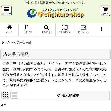
(一財)大阪消防振興協会の公式運営ショップです。
メニュー
カート
ホーム
カテゴリ
商品検索
ご利用案内
問い合わせ
ホーム
>
応急手当用品
応急手当用品
応急手当用品の備蓄は非常に大切です。災害や緊急事態が発生した
際に、救助が到着するまでの間、自身や周囲の人々の怪我や病気の
処置が必要となることがあります。応急手当用品を備えておくこと
で、緊急時に効果的な処置を行うことができ、その結果生命を守る
ことができます。
表示順変更
閉じる
4
件
表示数
: