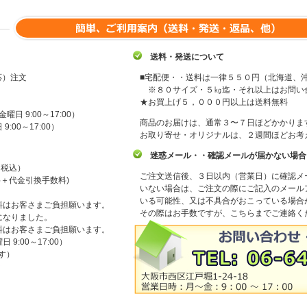
送料・発送について
応）注文
■宅配便・・送料は一律５５０円（北海道、
※８０サイズ・５㎏迄・それ以上はお問い
★お買上げ５，０００円以上は送料無料
金曜日 9:00～17:00）
商品のお届けは、通常３〜７日ほどかかりま
:00～17:00）
お取り寄せ・オリジナルは、２週間ほどお考
迷惑メール・・確認メールが届かない場合
（税込）
ご注文送信後、３日以内（営業日）に確認メ
＋代金引換手数料)
いない場合は、ご注文の際にご記入のメール
いる可能性、又は不具合がおこっている場合
料はお客さまご負担願います。
その際はお手数ですが、こちらまでご連絡く
になりました。
料はお客さまご負担願います。
9:00～17:00）
す）