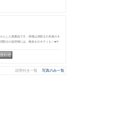
ルとした新製品です。特徴は消防士の衣装のキ
消防士の反対側には、救命士のキティも！■サ
説明付き一覧
写真のみ一覧