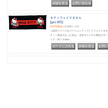
｜
キティフェイスタオル
[gzz-001]
800円
(税込)
[在庫数1,746]
ご好評シリーズをバージョンアップしてフェイスタオ
ティ！気合の入った目は、当社オリジナル商品です！
イズ：約７９&tim…
｜
｜