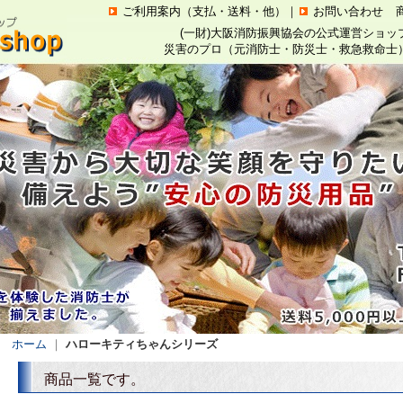
ご利用案内（支払・送料・他）
｜
お問い合わせ
(一財)大阪消防振興協会の公式運営ショ
災害のプロ（元消防士・防災士・救急救命士
ホーム
｜
ハローキティちゃんシリーズ
商品一覧です。