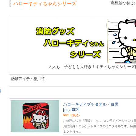
ハローキティちゃんシリーズ
商品並び替え
:
大人も、子どもも大好き！キティちゃんシリーズ
登録アイテム数
:
2件
内
ハローキティプチタオル・白黒
[gzz-002]
500円
(税込)
ご好評につき「再販」です。 火の用心バージョン：
員に変身！？ポケットサイズのミニタオルです。特徴
ＥＤを持っ…