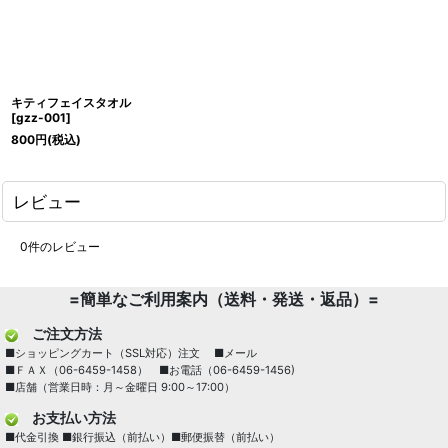
キティフェイスタオル
[
gzz-001
]
800
円
(税込)
レビュー
0
件のレビュー
=簡単なご利用案内（送料・発送・返品）=
ご注文方法
■ショッピングカート（SSL対応）注文 ■メール
■ＦＡＸ（06-6459-1458） ■お電話（06-6459-1456)
■店舗（営業日時：月～金曜日 9:00～17:00）
お支払い方法
■代金引換 ■銀行振込（前払い）■郵便振替（前払い）