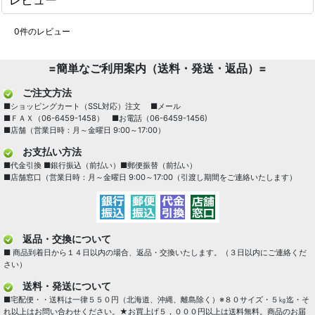
0
件のレビュー
=簡単なご利用案内（送料・発送・返品）=
ご注文方法
■ショッピングカート（SSL対応）注文 ■メール
■ＦＡＸ（06-6459-1458） ■お電話（06-6459-1456)
■店舗（営業日時：月～金曜日 9:00～17:00）
お支払い方法
■代金引換 ■銀行振込（前払い）■郵便振替（前払い）
■店舗窓口（営業日時：月～金曜日 9:00～17:00（引渡し期間をご連絡いたします）
返品・交換について
■ 商品到着日から１４日以内の場合、返品・交換いたします。（３日以内にご連絡くだ
さい）
送料・発送について
■宅配便・・送料は一律５５０円（北海道、沖縄、離島除く）※８０サイズ・５㎏迄・そ
れ以上はお問い合わせください。★お買上げ５，０００円以上は送料無料。商品のお届