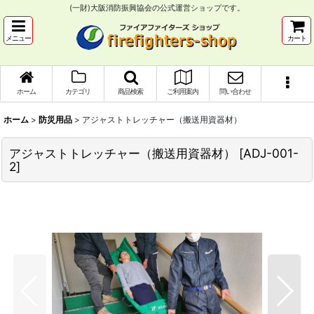
(一財)大阪消防振興協会の公式運営ショップです。
メニュー
カート
ホーム
カテゴリ
商品検索
ご利用案内
問い合わせ
ホーム
>
防災用品
>
アジャストトレッチャー（搬送用資器材）
アジャストトレッチャー（搬送用資器材）
[
ADJ-001-
2
]