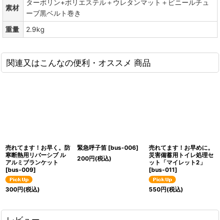
ターポリン+ポリエステル＋ウレタンマット＋ビニールチュ
素材
ーブ黒ベルト巻き
重量
2.9kg
関連又はこんなの便利・オススメ 商品
売れてます！お早く。防
緊急呼子笛
[
bus-006
]
売れてます！お早めに。
寒断熱用リバーシブ ル
災害備蓄用トイレ処理セ
200
円
(税込)
アルミブランケット
ット「マイレット2」
[
bus-009
]
[
bus-011
]
300
円
(税込)
550
円
(税込)
レビュー