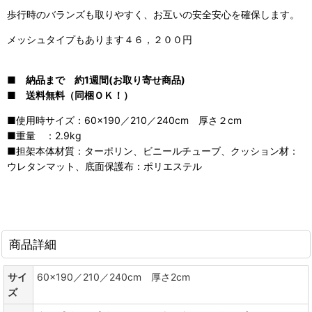
歩行時のバランズも取りやすく、お互いの安全安心を確保します。
メッシュタイプもあります４６，２００円
■ 納品まで 約1週間(お取り寄せ商品)
■ 送料無料（同梱ＯＫ！）
■使用時サイズ：60×190／210／240cm 厚さ２cm
■重量 ：2.9kg
■担架本体材質：ターポリン、ビニールチューブ、クッション材：
ウレタンマット、底面保護布：ポリエステル
商品詳細
サイ
60×190／210／240cm 厚さ2cm
ズ