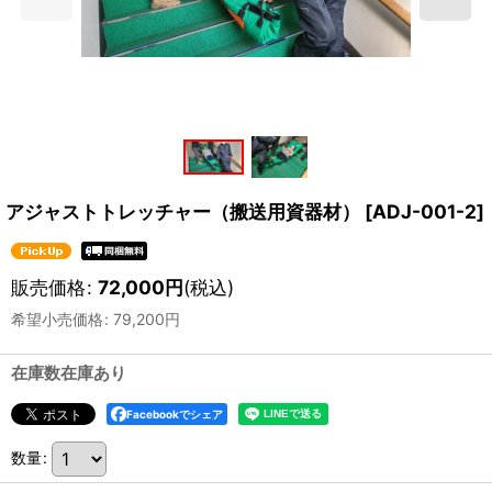
アジャストトレッチャー（搬送用資器材）
[
ADJ-001-2
]
販売価格
:
72,000
円
(税込)
希望小売価格
:
79,200
円
在庫数在庫あり
Facebookでシェア
数量
: