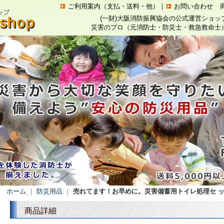
ご利用案内（支払・送料・他）
｜
お問い合わせ
(一財)大阪消防振興協会の公式運営ショ
災害のプロ（元消防士・防災士・救急救命士
ホーム
｜
防災用品
｜
売れてます！お早めに。災害備蓄用トイレ処理セ 
商品詳細