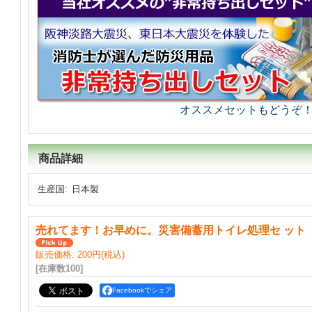
オススメセットもどうぞ
商品詳細
生産国
:
日本製
売れてます！お早めに。災害備蓄用トイレ処理セ ット
販売価格
:
200円
(税込)
[在庫数100]
Facebookでシェア