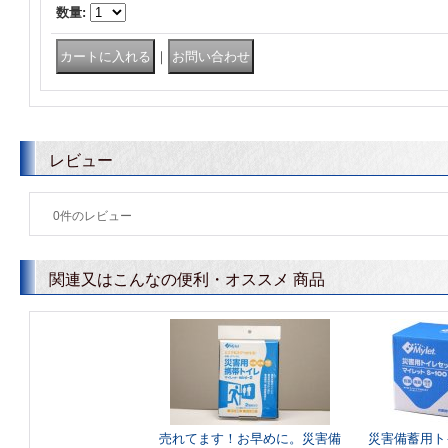
数量
:
｜
レビュー
0
件のレビュー
関連又はこんなの便利・オススメ 商品
売れてます！お早めに。災害備
災害備蓄用ト