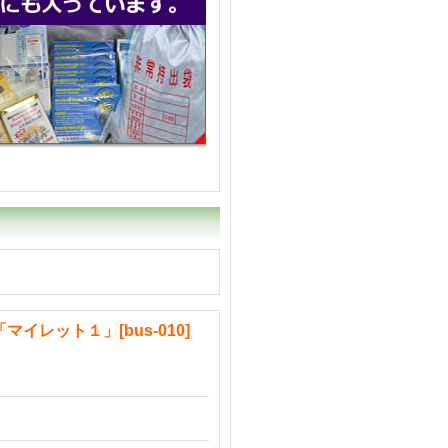
！
「マイレット１」
[
bus-010
]