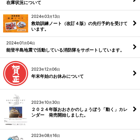
在庫状況について
2024
03
13
年
月
日
救助訓練ノート（改訂４版）の先行予約を受けて
います。
2024
01
04
年
月
日
能登半島地震で活動している消防隊をサポートしています。
2023
12
06
年
月
日
年末年始のお休みについて
2023
10
30
年
月
日
２０２４年版おおさかのしょうぼう「動く」カレ
ンダー 発売開始しました。
2023
08
16
年
月
日