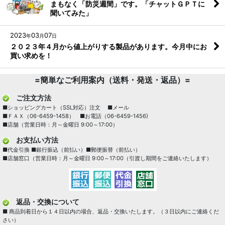
まもなく「防災週間」です。「チャットＧＰＴに
聞いてみた」
2023
03
07
年
月
日
２０２３年４月から値上がりする製品があります。今月中にお
買い求めを！
=簡単なご利用案内（送料・発送・返品）=
ご注文方法
■ショッピングカート（SSL対応）注文 ■メール
■ＦＡＸ（06-6459-1458） ■お電話（06-6459-1456)
■店舗（営業日時：月～金曜日 9:00～17:00）
お支払い方法
■代金引換 ■銀行振込（前払い）■郵便振替（前払い）
■店舗窓口（営業日時：月～金曜日 9:00～17:00（引渡し期間をご連絡いたします）
返品・交換について
■ 商品到着日から１４日以内の場合、返品・交換いたします。（３日以内にご連絡くだ
さい）