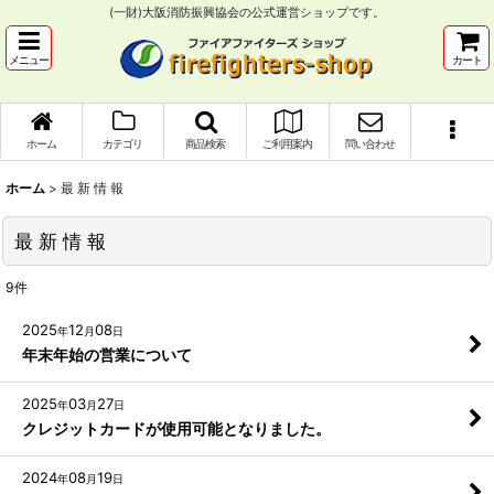
(一財)大阪消防振興協会の公式運営ショップです。
メニュー
カート
ホーム
カテゴリ
商品検索
ご利用案内
問い合わせ
ホーム
>
最 新 情 報
最 新 情 報
9
件
2025
12
08
年
月
日
年末年始の営業について
2025
03
27
年
月
日
クレジットカードが使用可能となりました。
2024
08
19
年
月
日