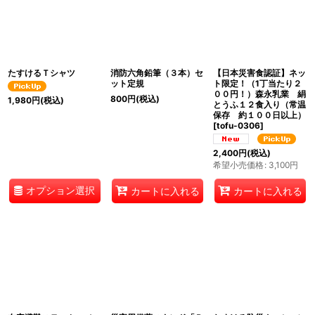
並び順
:
絞り込む
たすけるＴシャツ
消防六角鉛筆（３本）セ
【日本災害食認証】ネッ
ット定規
ト限定！（1丁当たり２
００円！）森永乳業 絹
800
円
(税込)
1,980
円
(税込)
とうふ１２食入り（常温
保存 約１００日以上）
[
tofu-0306
]
2,400
円
(税込)
希望小売価格
:
3,100
円
オプション選択
カートに入れる
カートに入れる