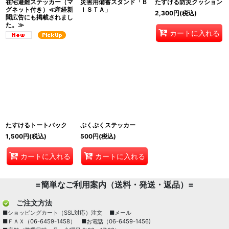
在宅避難ステッカー（マ
災害用備蓄スタンド「Ｂ
たすける防災クッション
グネット付き）≪産経新
ＩＳＴＡ」
2,300
円
(税込)
聞広告にも掲載されまし
た。≫
カートに入れる
たすけるトートバック
ぷくぷくステッカー
1,500
円
(税込)
500
円
(税込)
カートに入れる
カートに入れる
=簡単なご利用案内（送料・発送・返品）=
ご注文方法
■ショッピングカート（SSL対応）注文 ■メール
■ＦＡＸ（06-6459-1458） ■お電話（06-6459-1456)